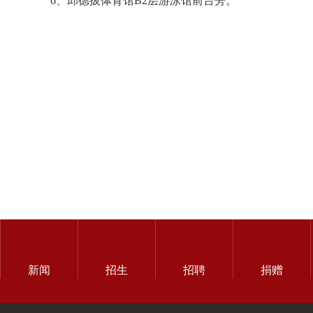
6、邱德拔体育馆B2层游泳馆前台旁。
新闻
招生
招聘
捐赠