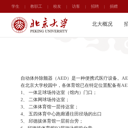
学生
教职工
校友
访客
招聘
捐赠
|
|
|
|
|
北大概况
自动体外除颤器（AED）是一种便携式医疗设备。A
在北京大学校园中，各体育馆已在特定位置配备有AE
1、 一体足球场传达室（馆内）门口；
2、 二体网球场传达室；
3、 二体体育馆一层传达室；
4、 五四体育中心跑廊通往田径场的出口
5、 邱德拔体育馆一层前台旁；