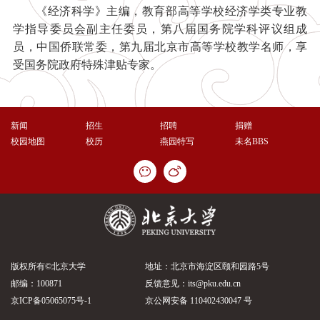
《经济科学》主编，教育部高等学校经济学类专业教
学指导委员会副主任委员，第八届国务院学科评议组成
员，中国侨联常委，第九届北京市高等学校教学名师，享
受国务院政府特殊津贴专家。
新闻
招生
招聘
捐赠
校园地图
校历
燕园特写
未名BBS
版权所有©北京大学
地址：北京市海淀区颐和园路5号
邮编：100871
反馈意见：its@pku.edu.cn
京ICP备05065075号-1
京公网安备 110402430047 号