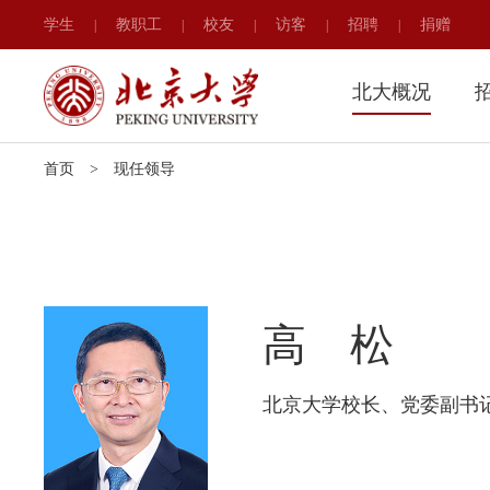
学生
教职工
校友
访客
招聘
捐赠
|
|
|
|
|
北大概况
首页
>
现任领导
高 松
北京大学校长、党委副书