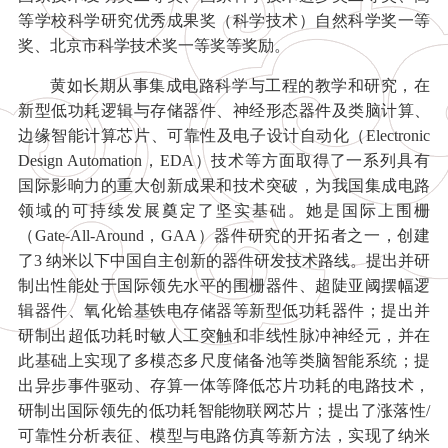
等学校科学研究优秀成果奖（科学技术）自然科学奖一等
奖、北京市科学技术奖一等奖等奖励。
黄如长期从事集成电路科学与工程的教学和研究，在
新型低功耗逻辑与存储器件、神经形态器件及类脑计算、
边缘智能计算芯片、可靠性及电子设计自动化（Electronic
Design Automation，EDA）技术等方面取得了一系列具有
国际影响力的重大创新成果和技术突破，为我国集成电路
领域的可持续发展奠定了坚实基础。她是国际上围栅
（Gate-All-Around，GAA）器件研究的开拓者之一，创建
了3 纳米以下中国自主创新的器件研发技术路线。提出并研
制出性能处于国际领先水平的围栅器件、超陡亚阈摆幅逻
辑器件、氧化铪基铁电存储器等新型低功耗器件；提出并
研制出超低功耗时敏人工突触和非线性脉冲神经元，并在
此基础上实现了多模态多尺度储备池等类脑智能系统；提
出异步事件驱动、存算一体等降低芯片功耗的电路技术，
研制出国际领先的低功耗智能物联网芯片；提出了涨落性/
可靠性分析表征、模型与电路仿真等新方法，实现了纳米