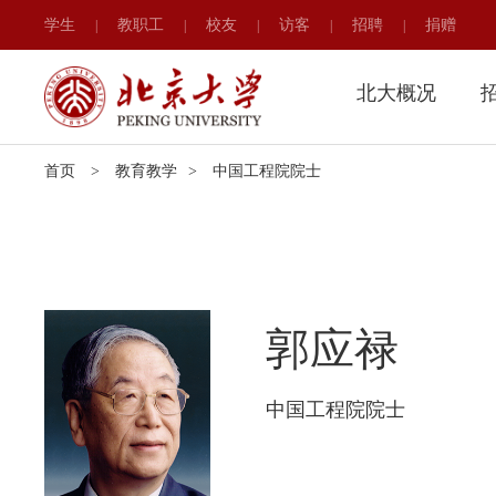
学生
教职工
校友
访客
招聘
捐赠
|
|
|
|
|
北大概况
首页
>
教育教学
>
中国工程院院士
郭应禄
中国工程院院士