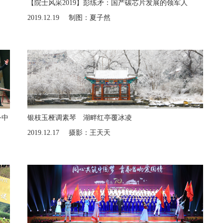
【院士风采2019】彭练矛：国产碳芯片发展的领军人
2019.12.19
制图：夏子然
务中
银枝玉桠调素琴 湖畔红亭覆冰凌
2019.12.17
摄影：王天天