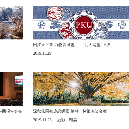
网罗天下事 万物皆可盘——“北大网盘”上线
2019.11.29
讲团报告会在
深秋燕园初凉恋暖阳 篱畔一树银杏染金黄
2019.11.26
摄影：谢昊