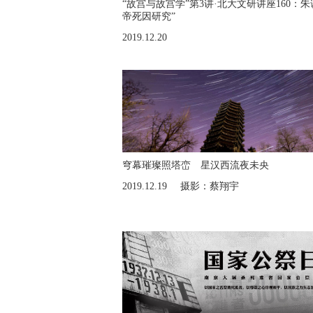
“故宫与故宫学”第3讲·北大文研讲座160：
帝死因研究”
2019.12.20
穹幕璀璨照塔峦 星汉西流夜未央
2019.12.19
摄影：蔡翔宇