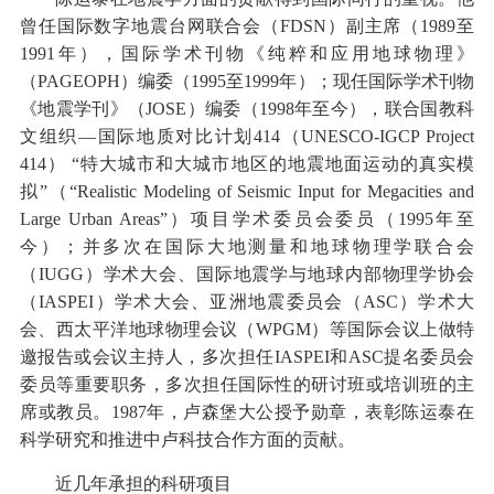
曾任国际数字地震台网联合会（FDSN）副主席（1989至
1991年），国际学术刊物《纯粹和应用地球物理》
（PAGEOPH）编委（1995至1999年）；现任国际学术刊物
《地震学刊》（JOSE）编委（1998年至今），联合国教科
文组织—国际地质对比计划414（UNESCO-IGCP Project
414） “特大城市和大城市地区的地震地面运动的真实模
拟”（“Realistic Modeling of Seismic Input for Megacities and
Large Urban Areas”）项目学术委员会委员（1995年至
今）；并多次在国际大地测量和地球物理学联合会
（IUGG）学术大会、国际地震学与地球内部物理学协会
（IASPEI）学术大会、亚洲地震委员会（ASC）学术大
会、西太平洋地球物理会议（WPGM）等国际会议上做特
邀报告或会议主持人，多次担任IASPEI和ASC提名委员会
委员等重要职务，多次担任国际性的研讨班或培训班的主
席或教员。1987年，卢森堡大公授予勋章，表彰陈运泰在
科学研究和推进中卢科技合作方面的贡献。
近几年承担的科研项目