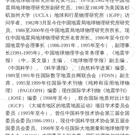
学院地球物理研究所研究实习员。1978至1982年任中国地
震局地球物理研究所副研究员。1981至1983年为美国洛杉
矶加州大学（UCLA）地球和行星物理研究所（IGPP）访
问学者。1982年3月至今任中国地震局地球物理研究所研究
员。1986至2000年任中国地震局地球物理研究所所长。现
任中国地震局地球物理研究所名誉所长。1986年至今任中
国地震学会理事长（1986-1991年，1995年至今），副理事
长(1991-1995年)，中国地球物理学会常务理事，《地震学
报》（中、英文版）主编，《地球物理学报》副主编，
《中国科学》， 《科学通报》，《自然科学进展》编委。
1989至1991年任国际数字地震台网联合会（FDSN）副主
席，1995至1999年任国际学术刊物《纯粹和应用地球物
理》（PAGEOPH）编委；现任国际学术刊物《地震学刊》
（JOSE）编委（1998年至今），联合国际地质对比计划
（IGCP）《大城市地区的地震地面运动》项目学术委员会
委员（1995年至今）。曾任中国科学技术协会第三届全国
委员会委员(1986-1991)， 现任中国科学技术协会第五届全
国委员会委员。1998年至今任国际大地测量和地球物理学