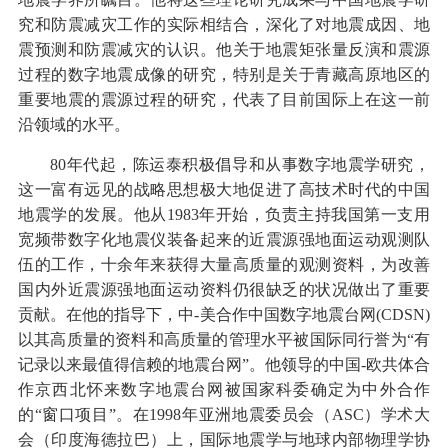
究和防震减灾工作的实际相结合，深化了对地震成因、地
震预测和防震减灾的认识。他关于地震矩张量反演和震源
过程的数字地震成像的研究，特别是关于青藏高原地区的
重要地震的震源过程的研究，代表了目前国际上在这一前
沿领域的水平。
80年代起，陈运泰积极倡导和从事数字地震学研究，
这一富有远见的战略思想极大地促进了高技术时代的中国
地震学的发展。他从1983年开始，负责主持我国第一支用
宽频带数字化地震仪装备起来的近震源强地面运动观测队
伍的工作，十余年来获得大量高质量的观测资料，为改善
国内外近震源强地面运动资料仍很缺乏的状况做出了重要
贡献。在他的指导下，中-美合作中国数字地震台网(CDSN)
以其高质量的资料和高质量的管理水平被国际同行誉为“有
记录以来最值得信赖的地震台网”。他领导的中国-欧共体合
作京西北怀来数字地震台网被国家科委确定为中外合作
的“窗口项目”。在1998年亚洲地震委员会（ASC）学术大
会（印度海德拉巴）上，国际地震学与地球内部物理学协