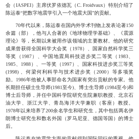
会（IASPEI）主席伏罗依德瓦（C. Froidvaux）特别介绍了
陈运泰“把数字地震学引入一个地震大国”的贡献。
70年代以来，陈运泰在国内外学术刊物上发表论著150
余篇（部），他与人合著的《地球物理学基础》、《震源
理论》等，长期以来被用作该领域的主要教材。他的研究
成果曾获得全国科学大会奖（1978）、国家自然科学奖三
等奖（1987）、中国地震局科技进步奖二等奖（1983、
1985、1988）、一等奖（1997）、国家科技进步奖三等奖
(1998) 、何梁何利科学与技术进步奖（2000）等多项奖
励。1986年他被人事部命名为国家有突出贡献的专家。他
长期担任硕士生导师(1981至今)、博士生导师 (1984至今)和
博士后导师，并任中国科学院研究生院兼职教授、北京石
油大学、浙江大学、青岛海洋大学兼职（客座）教授。
1978年以来培养了200余名学生和研究生，其中包括两名伊
朗博士研究生和数名外国（罗马尼亚、德国等国）的博士
后。
陈运泰在地震学方面的贡献得到国际同行的重视。他