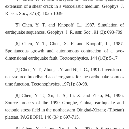
extension of a shear crack in a viscoelastic medium. Geophys. J.
R. astr. Soc., 87 (3): 1025-1039.
[5] Chen, Y. T. and Knopoff, L., 1987. Simulation of
earthquake sequences. Geophys. J. R. astr. Soc., 91 (3): 693-709.
[6] Chen, Y. T., Chen, X. F. and Knopoff, L., 1987.
Spontaneous growth and autonomous contraction of a two-
dimensional earthquake fault. Tectonophysics, 144 (1/3): 5-17.
[7] Chen, Y. T., Zhou, J. Y. and Ni, J. C., 1991. Inversion of
near-source broadband accelerograms for the earthquake source-
time function. Tectonophysics, 197(1): 89-98.
[8] Chen, Y. T., Xu, L. S., Li, X. and Zhao, M., 1996.
Source process of the 1990 Gonghe, China, earthquake and
tectonic stress field in the northeastern Qinghai-Xizang (Tibetan)
plateau. PAGEOPH, 146 (3/4): 697-715.
[9] Chen, Y. T. and Xu, L. S., 2000. A time-domain