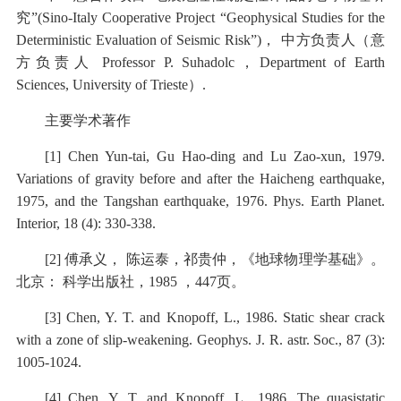
究”(Sino-Italy Cooperative Project “Geophysical Studies for the
Deterministic Evaluation of Seismic Risk”)， 中方负责人（意
方负责人 Professor P. Suhadolc，Department of Earth
Sciences, University of Trieste）.
主要学术著作
[1] Chen Yun-tai, Gu Hao-ding and Lu Zao-xun, 1979.
Variations of gravity before and after the Haicheng earthquake,
1975, and the Tangshan earthquake, 1976. Phys. Earth Planet.
Interior, 18 (4): 330-338.
[2] 傅承义， 陈运泰，祁贵仲，《地球物理学基础》。
北京： 科学出版社，1985 ，447页。
[3] Chen, Y. T. and Knopoff, L., 1986. Static shear crack
with a zone of slip-weakening. Geophys. J. R. astr. Soc., 87 (3):
1005-1024.
[4] Chen, Y. T. and Knopoff, L., 1986. The quasistatic