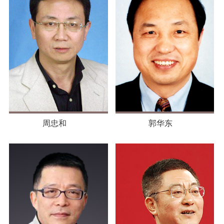
周忠和
郭华东