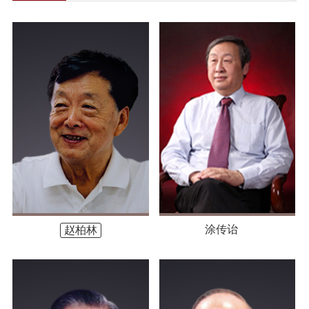
涂传诒
赵柏林