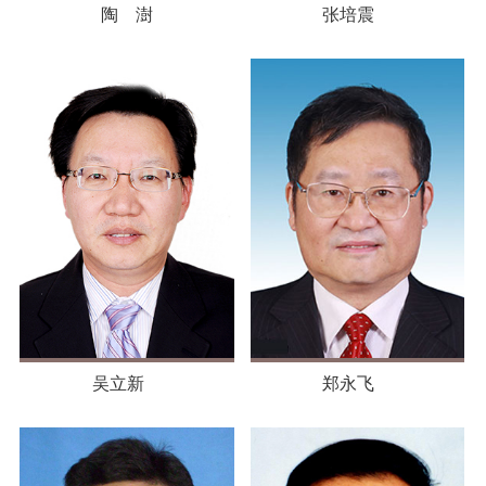
陶 澍
张培震
吴立新
郑永飞