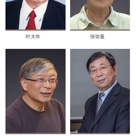
叶大年
张弥曼