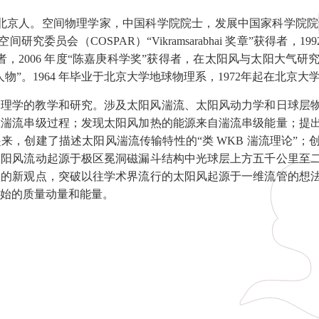
，北京人。空间物理学家，中国科学院院士，发展中国家科学院院士。1
间研究委员会（COSPAR）“Vikramsarabhai 奖章”获得者，
者，2006 年度“陈嘉庚科学奖”获得者，在太阳风与太阳大气
物”。1964 年毕业于北京大学地球物理系，1972年起在北京大
物理学的教学和研究。涉及太阳风湍流、太阳风动力学和日球层
在湍流串级过程；发现太阳风加热的能源来自湍流串级能量；提
来，创建了描述太阳风湍流传输特性的“类 WKB 湍流理论”
太阳风流动起源于极区冕洞磁漏斗结构中光球层上方五千公里至
动的新观点，突破以往学术界流行的太阳风起源于一维流管的想
初始的质量动量和能量。