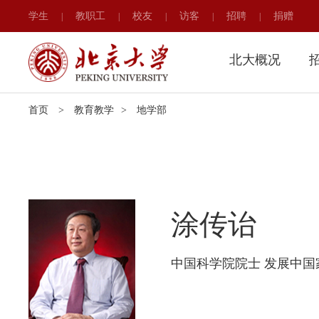
学生
教职工
校友
访客
招聘
捐赠
|
|
|
|
|
北大概况
首页
>
教育教学
>
地学部
涂传诒
中国科学院院士 发展中国