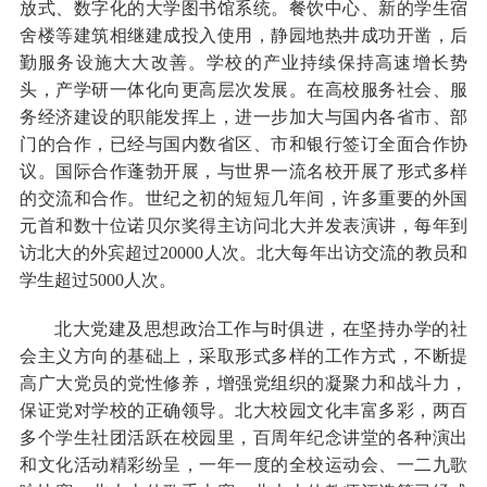
放式、数字化的大学图书馆系统。餐饮中心、新的学生宿
舍楼等建筑相继建成投入使用，静园地热井成功开凿，后
勤服务设施大大改善。学校的产业持续保持高速增长势
头，产学研一体化向更高层次发展。在高校服务社会、服
务经济建设的职能发挥上，进一步加大与国内各省市、部
门的合作，已经与国内数省区、市和银行签订全面合作协
议。国际合作蓬勃开展，与世界一流名校开展了形式多样
的交流和合作。世纪之初的短短几年间，许多重要的外国
元首和数十位诺贝尔奖得主访问北大并发表演讲，每年到
访北大的外宾超过20000人次。北大每年出访交流的教员和
学生超过5000人次。
北大党建及思想政治工作与时俱进，在坚持办学的社
会主义方向的基础上，采取形式多样的工作方式，不断提
高广大党员的党性修养，增强党组织的凝聚力和战斗力，
保证党对学校的正确领导。北大校园文化丰富多彩，两百
多个学生社团活跃在校园里，百周年纪念讲堂的各种演出
和文化活动精彩纷呈，一年一度的全校运动会、一二九歌