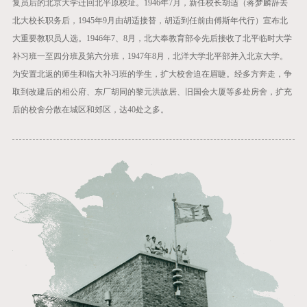
复员后的北京大学迁回北平原校址。1946年7月，新任校长胡适（蒋梦麟辞去
北大校长职务后，1945年9月由胡适接替，胡适到任前由傅斯年代行）宣布北
大重要教职员人选。1946年7、8月，北大奉教育部令先后接收了北平临时大学
补习班一至四分班及第六分班，1947年8月，北洋大学北平部并入北京大学。
为安置北返的师生和临大补习班的学生，扩大校舍迫在眉睫。经多方奔走，争
取到改建后的相公府、东厂胡同的黎元洪故居、旧国会大厦等多处房舍，扩充
后的校舍分散在城区和郊区，达40处之多。