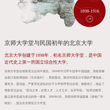
1898-1916
京师大学堂与民国初年的北京大学
北京大学创建于1898年，初名京师大学堂，是中国
近代史上第一所国立综合性大学。
京师大学堂在维新变法运动中诞生。1894年中日甲午战争中国战败，清政府被
迫签订丧权辱国的《马关条约》，举国震动。面对列强瓜分中国的严重危机，
康有为、梁启超、严复等先进知识分子大声疾呼变法自强，挽救危亡，掀起了
维新变法运动。“变法之本，在育人才；人才之兴，在开学校。”改革旧教育，
建立新学堂成为变法的第一要务。1896年6月，刑部侍郎李端棻奏《请推广学
校折》，提出在京师设立大学堂。