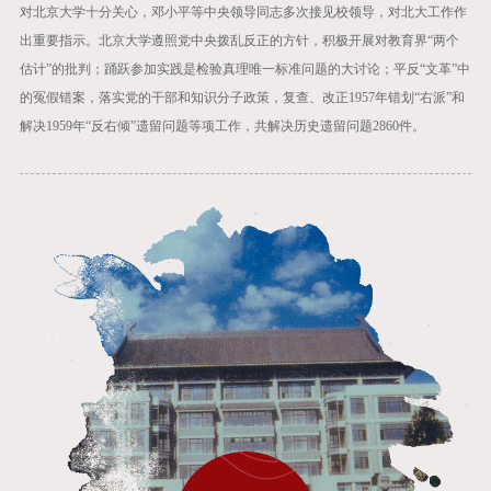
对北京大学十分关心，邓小平等中央领导同志多次接见校领导，对北大工作作
出重要指示。北京大学遵照党中央拨乱反正的方针，积极开展对教育界“两个
估计”的批判；踊跃参加实践是检验真理唯一标准问题的大讨论；平反“文革”中
的冤假错案，落实党的干部和知识分子政策，复查、改正1957年错划“右派”和
解决1959年“反右倾”遗留问题等项工作，共解决历史遗留问题2860件。